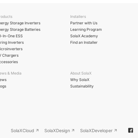
roducts
Installers
nergy Storage Inverters
Partner with Us
nergy Storage Batteries
Learning Program
ll-In-One ESS
SolaX Academy
ring Inverters
Find an Installer
icroinverters
V Chargers
ccessories
ews & Media
About SolaX
ews
Why SolaX
logs
Sustainability
SolaXCloud
SolaXDesign
SolaXDeveloper