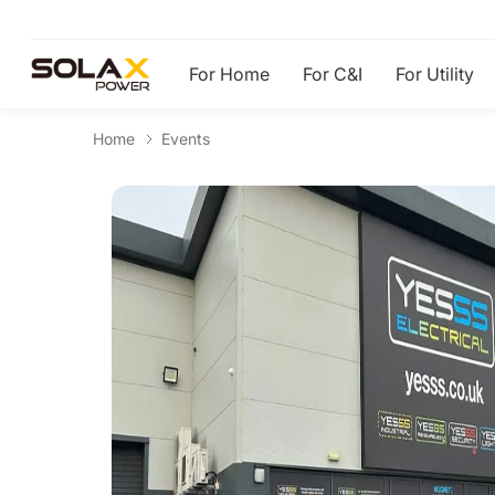
For Home
For C&I
For Utility
Home
Events