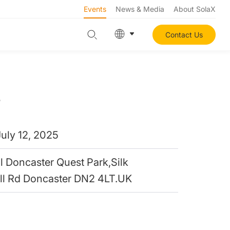
Events
News & Media
About SolaX
Contact Us
r
July 12, 2025
l Doncaster Quest Park,Silk
ll Rd Doncaster DN2 4LT.UK