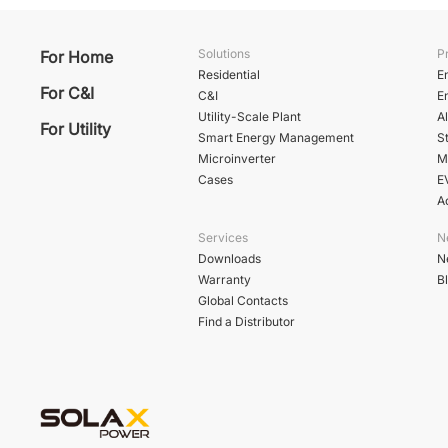
Solutions
P
For Home
Residential
E
For C&I
C&I
E
Utility-Scale Plant
A
For Utility
Smart Energy Management
St
Microinverter
M
Cases
E
A
Services
N
Downloads
N
Warranty
B
Global Contacts
Find a Distributor